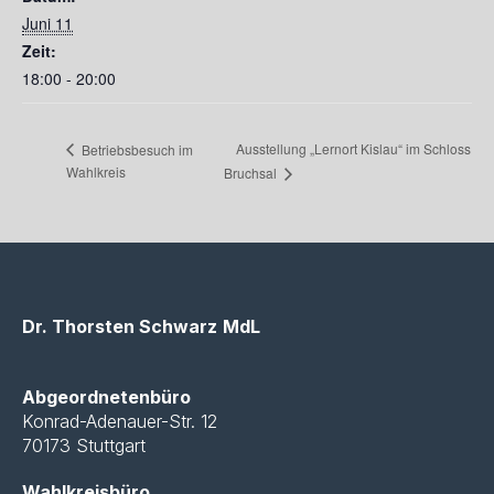
Juni 11
Zeit:
18:00 - 20:00
Ausstellung „Lernort Kislau“ im Schloss
Betriebsbesuch im
Wahlkreis
Bruchsal
Dr. Thorsten Schwarz
MdL
Abgeordnetenbüro
Konrad-Adenauer-Str. 12
70173 Stuttgart
Wahlkreisbüro