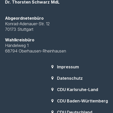
Dr. Thorsten Schwarz
MdL
n
r
h
S
t
a
Abgeordnetenbüro
e
Konrad-Adenauer-Str. 12
u
n
70173 Stuttgart
n
c
s
Wahlkreisbüro
-
Händelweg 1
h
t
N
68794 Oberhausen-Rheinhausen
a
e
a
v
Impressum
u
l
i
Datenschutz
n
t
g
CDU Karlsruhe-Land
d
u
a
t
CDU Baden-Württemberg
A
n
i
CDU Deutschland